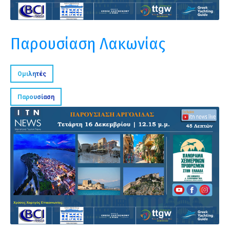
Παρουσίαση Λακωνίας
Ομιλητές
Παρουσίαση