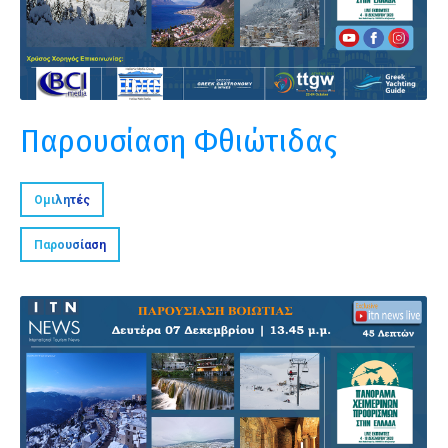
Παρουσίαση Φθιώτιδας
Ομιλητές
Παρουσίαση