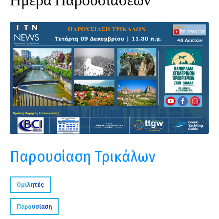
Παρουσίαση Τρικάλων
Ομιλητές
Παρουσίαση