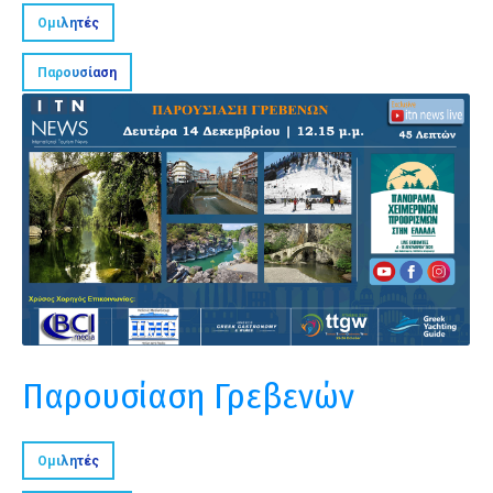
Ομιλητές
Παρουσίαση
Παρουσίαση Γρεβενών
Ομιλητές