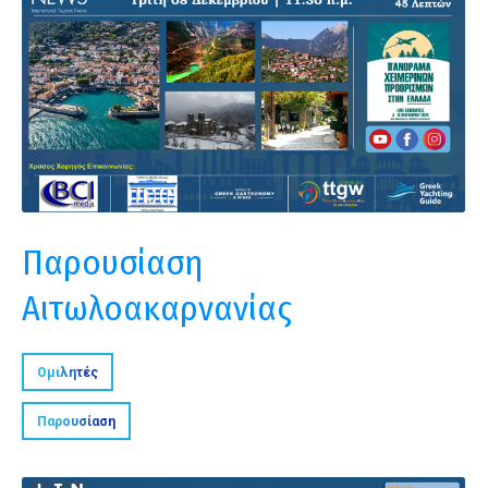
Παρουσίαση
Αιτωλοακαρνανίας
Ομιλητές
Παρουσίαση