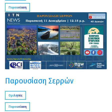
Παρουσίαση
Παρουσίαση Σερρών
Ομιλητές
Παρουσίαση