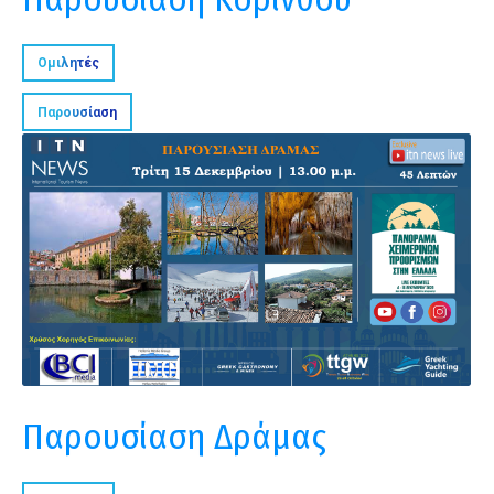
Ομιλητές
Παρουσίαση
Παρουσίαση Δράμας