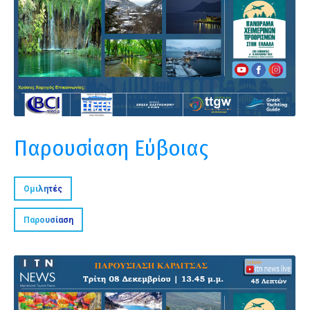
Παρουσίαση Εύβοιας
Ομιλητές
Παρουσίαση