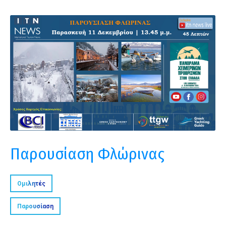
Παρουσίαση Φλώρινας
Ομιλητές
Παρουσίαση