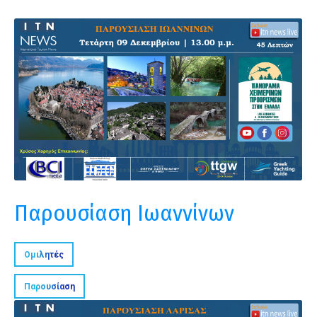
Παρουσίαση Ιωαννίνων
Ομιλητές
Παρουσίαση