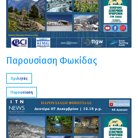
Παρουσίαση Φωκίδας
Ομιλητές
Παρουσίαση